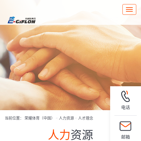
Toggle
naviga
电话
当前位置：
荣耀体育（中国）
<
人力资源
<
人才理念
人力
资源
邮箱