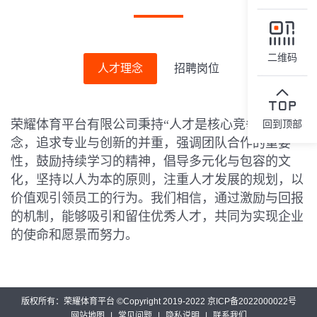
二维码
人才理念
招聘岗位
荣耀体育平台有限公司秉持“人才是核心竞争力”的理
回到顶部
念，追求专业与创新的并重，强调团队合作的重要
性，鼓励持续学习的精神，倡导多元化与包容的文
化，坚持以人为本的原则，注重人才发展的规划，以
价值观引领员工的行为。我们相信，通过激励与回报
的机制，能够吸引和留住优秀人才，共同为实现企业
的使命和愿景而努力。
版权所有：荣耀体育平台 ©Copyright 2019-2022 京ICP备2022000022号
网站地图
|
常见问题
|
隐私说明
|
联系我们