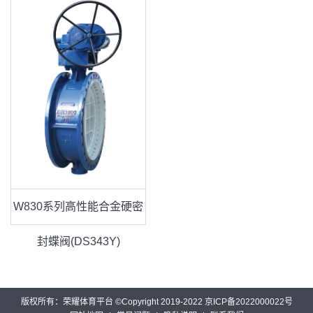
W830系列高性能合金硬密
封蝶阀(DS343Y)
版权所有：荣耀体育平台 ©Copyright 2019-2022 京ICP备2022000022号